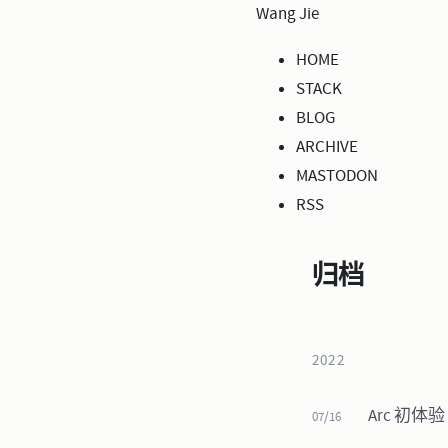
Wang Jie
HOME
STACK
BLOG
ARCHIVE
MASTODON
RSS
归档
2022
Arc 初体验
07/16