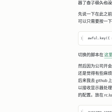
器了
查了很久也没
先说一下在此之前
可以只需要按一下
1
awful.
key
({ 
切换的脚本在
这
然后因为公司开会
还是觉得有些麻烦
后来我去 github
以接收显示器处理
的配置。放在 rc.
1
awesome.
conn