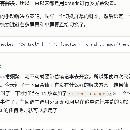
有解决
。所以一直以来都是用 xrandr 进行多屏幕设置。
的手动解决方案吧，先写一个切换屏幕的脚本，然后绑定一
快捷键就在多屏幕和单屏幕直接切换了。
modkey, 
"Control" 
}, 
"m"
, 
function
() xrandr.
xrandr
() 
end
里
非常频繁，动不动就要带着笔记本去开会。所以即使每次只
。今天问了一下百合仙子有没有什么好的解决方案，结果仙
 上问了一下才知道在 4.2 版本加了
这么一个“s
screen::change
事件了，在回调中调用 xrandr 就可以在这里进行屏幕的切
lua 的任何地方就可以启用了。
ect_signal
(
"screen::change"
, 
function
 (output, state)