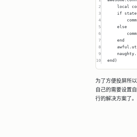
2
local
 co
3
if
 state
4
comm
5
else
6
comm
7
end
8
awful.
ut
9
naughty.
10
end
)
为了方便投屏所以
自己的需要设置自己
行的解决方案了。