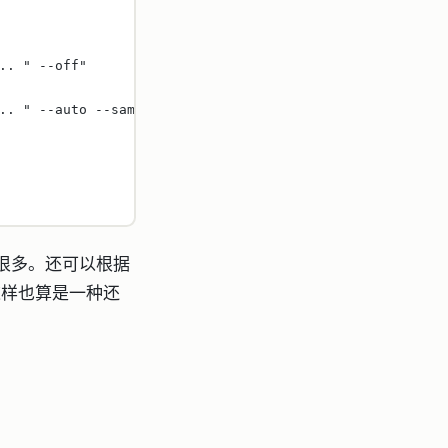
..
" --off"
..
" --auto --same-as eDP1"
很多。还可以根据
是这样也算是一种还